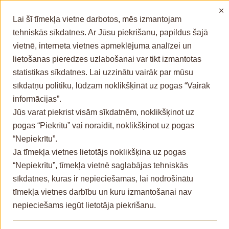
×
horizontally. After zooming in on the right side of the graph you will have an
Lai šī tīmekļa vietne darbotos, mēs izmantojam
additional button with which it will be possible to move horizontally across the
chart area, as well as to reset the chart to its original view.
tehniskās sīkdatnes. Ar Jūsu piekrišanu, papildus šajā
vietnē, interneta vietnes apmeklējuma analīzei un
lietošanas pieredzes uzlabošanai var tikt izmantotas
statistikas sīkdatnes. Lai uzzinātu vairāk par mūsu
sīkdatņu politiku, lūdzam noklikšķināt uz pogas “Vairāk
informācijas”.
Jūs varat piekrist visām sīkdatnēm, noklikšķinot uz
pogas “Piekrītu” vai noraidīt, noklikšķinot uz pogas
“Nepiekrītu”.
Ja tīmekļa vietnes lietotājs noklikšķina uz pogas
“Nepiekrītu”, tīmekļa vietnē saglabājas tehniskās
sīkdatnes, kuras ir nepieciešamas, lai nodrošinātu
tīmekļa vietnes darbību un kuru izmantošanai nav
nepieciešams iegūt lietotāja piekrišanu.