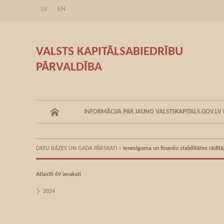
LV
EN
VALSTS KAPITĀLSABIEDRĪBU
PĀRVALDĪBA
INFORMĀCIJA PAR JAUNO VALSTSKAPITALS.GOV.LV
DATU BĀZES UN GADA PĀRSKATI
>
Ienesīguma un finanšu stabilitātes rādītā
Atlasīti 69 ieraksti
2024