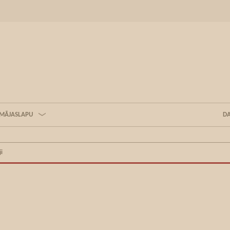
 MĀJASLAPU
DA
ji