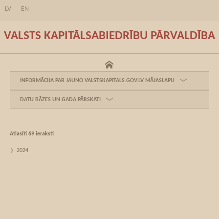
LV
EN
VALSTS KAPITĀLSABIEDRĪBU PĀRVALDĪBA
INFORMĀCIJA PAR JAUNO VALSTSKAPITALS.GOV.LV MĀJASLAPU
DATU BĀZES UN GADA PĀRSKATI
Atlasīti 69 ieraksti
2024
Filtrs
Eksports
Diagramma