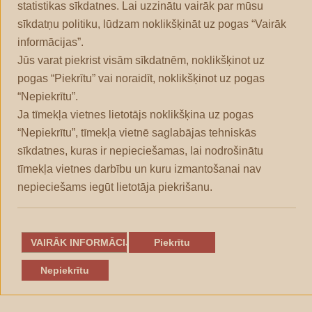
statistikas sīkdatnes. Lai uzzinātu vairāk par mūsu
Latvijas Radio, VSIA
2024
266
1 383 139
2 390 955
sīkdatņu politiku, lūdzam noklikšķināt uz pogas “Vairāk
Latvijas Standarts,
2024
285
93 842
167 438
informācijas”.
SIA
Jūs varat piekrist visām sīkdatnēm, noklikšķinot uz
Latvijas Televīzija,
pogas “Piekrītu” vai noraidīt, noklikšķinot uz pogas
2024
96
2 741 772
4 653 993
VSIA
“Nepiekrītu”.
Latvijas Valsts ceļi,
Ja tīmekļa vietnes lietotājs noklikšķina uz pogas
2024
21 473
2 279 611
4 202 972
VSIA
“Nepiekrītu”, tīmekļa vietnē saglabājas tehniskās
sīkdatnes, kuras ir nepieciešamas, lai nodrošinātu
Latvijas Valsts meži,
2024
35 594 174
35 640 499
35 703 9
VAS
tīmekļa vietnes darbību un kuru izmantošanai nav
nepieciešams iegūt lietotāja piekrišanu.
Latvijas Valsts radio
un televīzijas
2024
2 621
2 254 937
4 037 926
centrs, VAS
VAIRĀK INFORMĀCIJAS
Piekrītu
Latvijas Vides,
ģeoloģijas un
2024
2 762
930 204
1 809 556
Nepiekrītu
meteoroloģijas
centrs, VSIA