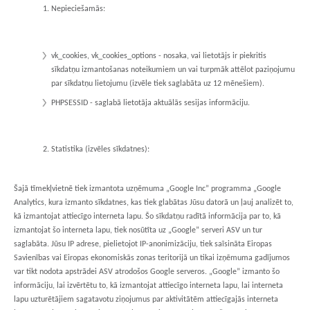
Nepieciešamās:
vk_cookies, vk_cookies_options - nosaka, vai lietotājs ir piekritis
sīkdatņu izmantošanas noteikumiem un vai turpmāk attēlot paziņojumu
par sīkdatņu lietojumu (izvēle tiek saglabāta uz 12 mēnešiem).
PHPSESSID - saglabā lietotāja aktuālās sesijas informāciju.
Statistika (izvēles sīkdatnes):
Šajā tīmekļvietnē tiek izmantota uzņēmuma „Google Inc” programma „Google
Analytics, kura izmanto sīkdatnes, kas tiek glabātas Jūsu datorā un ļauj analizēt to,
kā izmantojat attiecīgo interneta lapu. Šo sīkdatņu radītā informācija par to, kā
izmantojat šo interneta lapu, tiek nosūtīta uz „Google” serveri ASV un tur
saglabāta. Jūsu IP adrese, pielietojot IP-anonimizāciju, tiek saīsināta Eiropas
Savienības vai Eiropas ekonomiskās zonas teritorijā un tikai izņēmuma gadījumos
var tikt nodota apstrādei ASV atrodošos Google serveros. „Google” izmanto šo
informāciju, lai izvērtētu to, kā izmantojat attiecīgo interneta lapu, lai interneta
lapu uzturētājiem sagatavotu ziņojumus par aktivitātēm attiecīgajās interneta