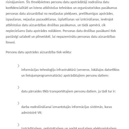
risinājumiem. Šīs tīmekļvietnes personu datu apstrādātāji nodrošina datu
konfidencialitāti un īsteno atbilstošus tehniskos un organizatoriskos pasākumus
personas datu aizsardzībai no neatļautas piekļuves, pretlikumīgas apstrādes,
izpaušanas, nejaušas pazaudēšanas, izplatīšanas vai iznīcināšanas, ievērojot
atbilstošus datu aizsardzības drošības pasākumus, un tādā apmērā, cik
nepieciešams Datu apstrādes nolūkiem. Personas datu drošības pasākumi tiek
pastāvīgi uzlaboti un pilnveidoti, lai nepazeminātu personas datu aizsardzības
līmeni.
Personu datu apstrādes aizsardzība tiek veikta:
informācijas tehnoloģiju infrastruktūrā (serveros, lokālajos datortīklos
un lietojumprogrammatūrās) apstrādātajiem personu datiem;
datu pārraides tīklā transportētajiem personu datiem, ja tādi tur ir;
darba nodrošināšanai izmantotajās informācijas sistēmās, kuras
administrē VK;
izstrādātajiem, reģistrētajiem un apritē esošajiem elektroniskajiem