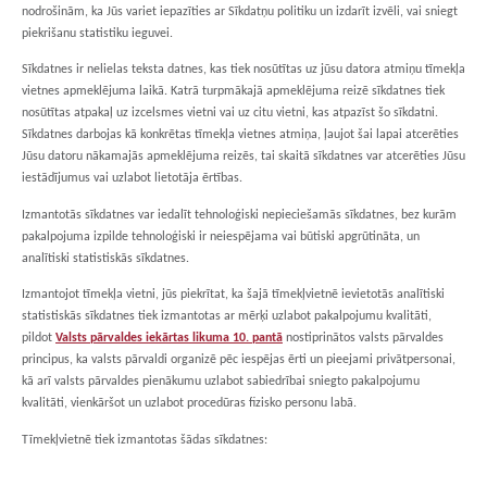
nodrošinām, ka Jūs variet iepazīties ar Sīkdatņu politiku un izdarīt izvēli, vai sniegt
piekrišanu statistiku ieguvei.
Sīkdatnes ir nelielas teksta datnes, kas tiek nosūtītas uz jūsu datora atmiņu tīmekļa
vietnes apmeklējuma laikā. Katrā turpmākajā apmeklējuma reizē sīkdatnes tiek
nosūtītas atpakaļ uz izcelsmes vietni vai uz citu vietni, kas atpazīst šo sīkdatni.
Sīkdatnes darbojas kā konkrētas tīmekļa vietnes atmiņa, ļaujot šai lapai atcerēties
Jūsu datoru nākamajās apmeklējuma reizēs, tai skaitā sīkdatnes var atcerēties Jūsu
iestādījumus vai uzlabot lietotāja ērtības.
Izmantotās sīkdatnes var iedalīt tehnoloģiski nepieciešamās sīkdatnes, bez kurām
pakalpojuma izpilde tehnoloģiski ir neiespējama vai būtiski apgrūtināta, un
analītiski statistiskās sīkdatnes.
Izmantojot tīmekļa vietni, jūs piekrītat, ka šajā tīmekļvietnē ievietotās analītiski
statistiskās sīkdatnes tiek izmantotas ar mērķi uzlabot pakalpojumu kvalitāti,
pildot
Valsts pārvaldes iekārtas likuma 10. pantā
nostiprinātos valsts pārvaldes
principus, ka valsts pārvaldi organizē pēc iespējas ērti un pieejami privātpersonai,
kā arī valsts pārvaldes pienākumu uzlabot sabiedrībai sniegto pakalpojumu
kvalitāti, vienkāršot un uzlabot procedūras fizisko personu labā.
Tīmekļvietnē tiek izmantotas šādas sīkdatnes: