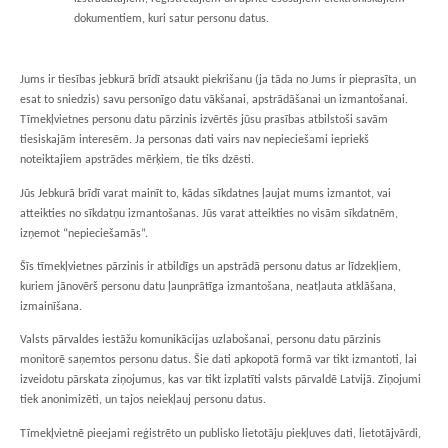
dokumentiem, kuri satur personu datus.
Jums ir tiesības jebkurā brīdī atsaukt piekrišanu (ja tāda no Jums ir pieprasīta, un
esat to sniedzis) savu personīgo datu vākšanai, apstrādāšanai un izmantošanai.
Tīmekļvietnes personu datu pārzinis izvērtēs jūsu prasības atbilstoši savām
tiesiskajām interesēm. Ja personas dati vairs nav nepieciešami iepriekš
noteiktajiem apstrādes mērķiem, tie tiks dzēsti.
Jūs Jebkurā brīdī varat mainīt to, kādas sīkdatnes ļaujat mums izmantot, vai
atteikties no sīkdatņu izmantošanas. Jūs varat atteikties no visām sīkdatnēm,
izņemot “nepieciešamās”.
Šīs tīmekļvietnes pārzinis ir atbildīgs un apstrādā personu datus ar līdzekļiem,
kuriem jānovērš personu datu ļaunprātīga izmantošana, neatļauta atklāšana,
izmainīšana.
Valsts pārvaldes iestāžu komunikācijas uzlabošanai, personu datu pārzinis
monitorē saņemtos personu datus. Šie dati apkopotā formā var tikt izmantoti, lai
izveidotu pārskata ziņojumus, kas var tikt izplatīti valsts pārvaldē Latvijā. Ziņojumi
tiek anonimizēti, un tajos neiekļauj personu datus.
Tīmekļvietnē pieejami reģistrēto un publisko lietotāju piekļuves dati, lietotājvārdi,