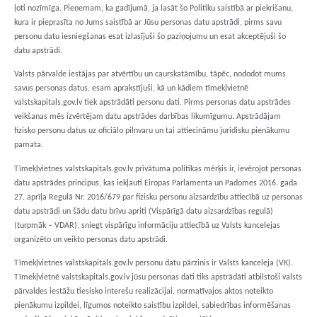
ļoti nozīmīga. Pieņemam, ka gadījumā, ja lasāt šo Politiku saistībā ar piekrišanu,
kura ir pieprasīta no Jums saistībā ar Jūsu personas datu apstrādi, pirms savu
personu datu iesniegšanas esat izlasījuši šo paziņojumu un esat akceptējuši šo
datu apstrādi.
Valsts pārvalde iestājas par atvērtību un caurskatāmību, tāpēc, nododot mums
savus personas datus, esam aprakstījuši, kā un kādiem tīmekļvietnē
valstskapitals.gov.lv tiek apstrādāti personu dati. Pirms personas datu apstrādes
veikšanas mēs izvērtējam datu apstrādes darbības likumīgumu. Apstrādājam
fizisko personu datus uz oficiālo pilnvaru un tai attiecināmu juridisku pienākumu
pamata.
Tīmekļvietnes valstskapitals.gov.lv privātuma politikas mērķis ir, ievērojot personas
datu apstrādes principus, kas iekļauti Eiropas Parlamenta un Padomes 2016. gada
27. aprīļa Regulā Nr. 2016/679 par fizisku personu aizsardzību attiecībā uz personas
datu apstrādi un šādu datu brīvu apriti (Vispārīgā datu aizsardzības regulā)
(turpmāk – VDAR), sniegt vispārīgu informāciju attiecībā uz Valsts kancelejas
organizēto un veikto personas datu apstrādi.
Tīmekļvietnes valstskapitals.gov.lv personu datu pārzinis ir Valsts kanceleja (VK).
Tīmekļvietnē valstskapitals.gov.lv jūsu personas dati tiks apstrādāti atbilstoši valsts
pārvaldes iestāžu tiesisko interešu realizācijai, normatīvajos aktos noteikto
pienākumu izpildei, līgumos noteikto saistību izpildei, sabiedrības informēšanas