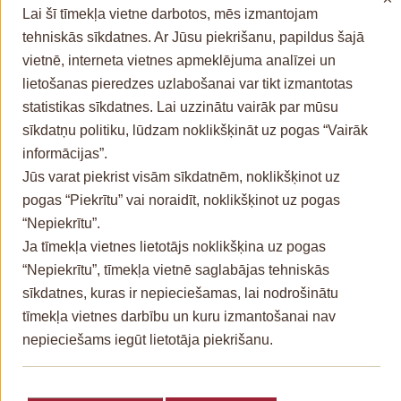
×
ATSAUKT PIEKRIŠANU
Lai šī tīmekļa vietne darbotos, mēs izmantojam
tehniskās sīkdatnes. Ar Jūsu piekrišanu, papildus šajā
vietnē, interneta vietnes apmeklējuma analīzei un
lietošanas pieredzes uzlabošanai var tikt izmantotas
statistikas sīkdatnes. Lai uzzinātu vairāk par mūsu
sīkdatņu politiku, lūdzam noklikšķināt uz pogas “Vairāk
informācijas”.
Jūs varat piekrist visām sīkdatnēm, noklikšķinot uz
pogas “Piekrītu” vai noraidīt, noklikšķinot uz pogas
“Nepiekrītu”.
Ja tīmekļa vietnes lietotājs noklikšķina uz pogas
“Nepiekrītu”, tīmekļa vietnē saglabājas tehniskās
sīkdatnes, kuras ir nepieciešamas, lai nodrošinātu
tīmekļa vietnes darbību un kuru izmantošanai nav
© Valsts kanceleja , 2026
nepieciešams iegūt lietotāja piekrišanu.
Personas datu apstrāde