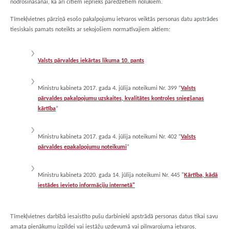
nodrošināšanai, kā arī citiem iepriekš paredzētiem nolūkiem.
Tīmekļvietnes pārziņā esošo pakalpojumu ietvaros veiktās personas datu apstrādes
tiesiskais pamats noteikts ar sekojošiem normatīvajiem aktiem:
Valsts pārvaldes iekārtas likuma 10. pants
Ministru kabineta 2017. gada 4. jūlija noteikumi Nr. 399 “
Valsts
pārvaldes pakalpojumu uzskaites, kvalitātes kontroles sniegšanas
kārtība
”
Ministru kabineta 2017. gada 4. jūlija noteikumi Nr. 402 “
Valsts
pārvaldes epakalpojumu noteikumi
”
Ministru kabineta 2020. gada 14. jūlija noteikumi Nr. 445 "
Kārtība, kādā
iestādes ievieto informāciju internetā"
Tīmekļvietnes darbībā iesaistīto pušu darbinieki apstrādā personas datus tikai savu
amata pienākumu izpildei vai iestāžu uzdevumā vai pilnvarojuma ietvaros,