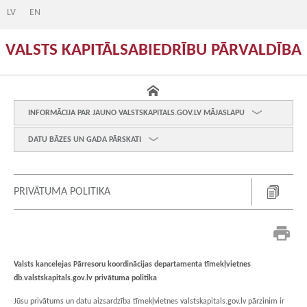
LV
EN
VALSTS KAPITĀLSABIEDRĪBU PĀRVALDĪBA
INFORMĀCIJA PAR JAUNO VALSTSKAPITALS.GOV.LV MĀJASLAPU
DATU BĀZES UN GADA PĀRSKATI
PRIVĀTUMA POLITIKA
Valsts kancelejas Pārresoru koordinācijas departamenta tīmekļvietnes
db.
valstskapitals.gov.lv
privātuma politika
Jūsu privātums un datu aizsardzība tīmekļvietnes valstskapitals.gov.lv pārzinim ir