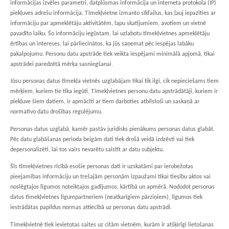
informācijas izvēles parametri, datplūsmas informācija un interneta protokola (IP)
piekļuves adrešu informācija. Tīmekļvietne izmanto sīkfailus, kas ļauj iepazīties ar
informāciju par apmeklētāju aktivitātēm, lapu skatījumiem, avotiem un vietnē
pavadīto laiku. Šo informāciju iegūstam, lai uzlabotu tīmekļvietnes apmeklētāju
ērtības un intereses, lai pārliecinātos, ka jūs saņemat pēc iespējas labāku
pakalpojumu. Personu datu apstrāde tiek veikta iespējami minimālā apjomā, tikai
apstrādei paredzētā mērķa sasniegšanai.
Jūsu personas datus tīmekļa vietnēs uzglabājam tikai tik ilgi, cik nepieciešams tiem
mērķiem, kuriem tie tika iegūti. Tīmekļvietnes personu datu apstrādātāji, kuriem ir
piekļuve šiem datiem, ir apmācīti ar tiem darboties atbilstoši un saskaņā ar
normatīvo datu drošības regulējumu.
Personas datus uzglabā, kamēr pastāv juridisks pienākums personas datus glabāt.
Pēc datu glabāšanas perioda beigām dati tiek drošā veidā izdzēsti vai tiek
depersonalizēti, lai tos vairs nevarētu saistīt ar datu subjektu.
Šīs tīmekļvietnes rīcībā esošie personas dati ir uzskatāmi par ierobežotas
pieejamības informāciju un trešajām personām izpaužami tikai tiesību aktos vai
noslēgtajos līgumos noteiktajos gadījumos, kārtībā un apmērā. Nododot personas
datus tīmekļvietnes līgumpartneriem (neatkarīgiem pārziņiem), līgumos tiek
iestrādātas papildus normas attiecībā uz personas datu apstrādi.
Tīmekļvietnē tiek ievietotas saites uz citām vietnēm, kurām ir atšķirīgi lietošanas