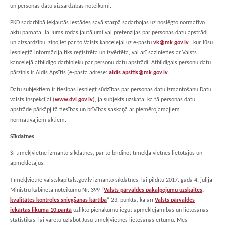
un personas datu aizsardzības noteikumi.
PKD sadarbībā iekļautās iestādes savā starpā sadarbojas uz noslēgto normatīvo
aktu pamata. Ja Jums rodas jautājumi vai pretenzijas par personas datu apstrādi
un aizsardzību, ziņojiet par to Valsts kancelejai uz e-pastu
vk@mk.gov.lv
, kur Jūsu
iesniegtā informācija tiks reģistrēta un izvērtēta, vai arī sazinieties ar Valsts
kancelejā atbildīgo darbinieku par personu datu apstrādi. Atbildīgais personu datu
pārzinis ir Aldis Apsītis (e-pasta adrese:
aldis.apsitis@mk.gov.lv
.
Datu subjektiem ir tiesības iesniegt sūdzības par personas datu izmantošanu Datu
valsts inspekcijai (
www.dvi.gov.lv
), ja subjekts uzskata, ka tā personas datu
apstrāde pārkāpj tā tiesības un brīvības saskaņā ar piemērojamajiem
normatīvajiem aktiem.
Sīkdatnes
Šī tīmekļvietne izmanto sīkdatnes, par to brīdinot tīmekļa vietnes lietotājus un
apmeklētājus.
Tīmekļvietne valstskapitals.gov.lv izmanto sīkdatnes, lai pildītu 2017. gada 4. jūlija
Ministru kabineta noteikumu Nr. 399 “
Valsts pārvaldes pakalpojumu uzskaites,
kvalitātes kontroles sniegšanas kārtība
” 23. punktā, kā arī
Valsts pārvaldes
iekārtas likuma 10.pantā
uzlikto pienākumu iegūt apmeklējamības un lietošanas
statistikas, lai varētu uzlabot Jūsu tīmekļvietnes lietošanas ērtumu. Mēs