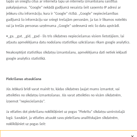
lapās un sniegtu citus ar interneta lapu un interneta izmantošanu saistītus
pakalpojumus. “Google” nekādā gadījumā nesaista šeit saņemto IP adresi ar
jebkuru citu informāciju, kura ir “Google” rīcībā. „Google” nepieciešamības
gadījumā šo informāciju var sniegt trešajām personām, ja tas ir likumos noteikts
vai ja trešās personas uzņēmuma „Google” uzdevumā veic šo datu apstrādi.
•_ga, _gat, _gid, _gad - šīs trīs sīkdatnes nepieciešamas visiem lietotājiem, lai
atļautu apmeklējuma datu nodošanu statistikas uzkrāšanas rīkam google analytics.
Neakceptējot statistikas sīkdatņu izmantošanu, apmeklējuma dati netiek iekļauti
google analytics statistikā.
Piekrišanas atsaukšana
Jūs Jebkurā brīdī varat mainīt to, kādas sīkdatnes ļaujat mums izmantot, vai
atteikties no sīkdatņu izmantošanas. Jūs varat atteikties no visām sīkdatnēm,
izņemot “nepieciešamās”.
Ja vēlaties dot piekrišanu noklikšķiniet uz pogas “Piekrītu” sīkdatņu uznirstošajā
logā. Savukārt, ja vēlaties atsaukt savu piekrišanu analītiskajām sīkdatnēm,
noklikšķiniet uz pogas šeit: