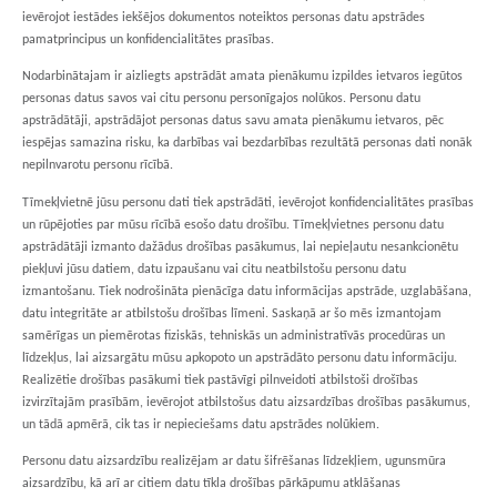
ievērojot iestādes iekšējos dokumentos noteiktos personas datu apstrādes
pamatprincipus un konfidencialitātes prasības.
Nodarbinātajam ir aizliegts apstrādāt amata pienākumu izpildes ietvaros iegūtos
personas datus savos vai citu personu personīgajos nolūkos. Personu datu
apstrādātāji, apstrādājot personas datus savu amata pienākumu ietvaros, pēc
iespējas samazina risku, ka darbības vai bezdarbības rezultātā personas dati nonāk
nepilnvarotu personu rīcībā.
Tīmekļvietnē jūsu personu dati tiek apstrādāti, ievērojot konfidencialitātes prasības
un rūpējoties par mūsu rīcībā esošo datu drošību. Tīmekļvietnes personu datu
apstrādātāji izmanto dažādus drošības pasākumus, lai nepieļautu nesankcionētu
piekļuvi jūsu datiem, datu izpaušanu vai citu neatbilstošu personu datu
izmantošanu. Tiek nodrošināta pienācīga datu informācijas apstrāde, uzglabāšana,
datu integritāte ar atbilstošu drošības līmeni. Saskaņā ar šo mēs izmantojam
samērīgas un piemērotas fiziskās, tehniskās un administratīvās procedūras un
līdzekļus, lai aizsargātu mūsu apkopoto un apstrādāto personu datu informāciju.
Realizētie drošības pasākumi tiek pastāvīgi pilnveidoti atbilstoši drošības
izvirzītajām prasībām, ievērojot atbilstošus datu aizsardzības drošības pasākumus,
un tādā apmērā, cik tas ir nepieciešams datu apstrādes nolūkiem.
Personu datu aizsardzību realizējam ar datu šifrēšanas līdzekļiem, ugunsmūra
aizsardzību, kā arī ar citiem datu tīkla drošības pārkāpumu atklāšanas