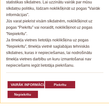
statistikas sīkdatnes. Lai uzzinātu vairāk par mūsu
Personas datu apstrāde
sīkdatņu politiku, lūdzam noklikšķināt uz pogas “Vairāk
Privātuma politika
informācijas”.
Piekļūstamības paziņojums
Jūs varat piekrist visām sīkdatnēm, noklikšķinot uz
Kontakti
pogas “Piekrītu” vai noraidīt, noklikšķinot uz pogas
“Nepiekrītu”.
Ja tīmekļa vietnes lietotājs noklikšķina uz pogas
“Nepiekrītu”, tīmekļa vietnē saglabājas tehniskās
sīkdatnes, kuras ir nepieciešamas, lai nodrošinātu
tīmekļa vietnes darbību un kuru izmantošanai nav
nepieciešams iegūt lietotāja piekrišanu.
VAIRĀK INFORMĀCIJAS
Piekrītu
Nepiekrītu