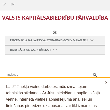
LV
EN
VALSTS KAPITĀLSABIEDRĪBU PĀRVALDĪBA
INFORMĀCIJA PAR JAUNO VALSTSKAPITALS.GOV.LV MĀJASLAPU
DATU BĀZES UN GADA PĀRSKATI
×
Lai šī tīmekļa vietne darbotos, mēs izmantojam
tehniskās sīkdatnes. Ar Jūsu piekrišanu, papildus šajā
vietnē, interneta vietnes apmeklējuma analīzei un
© Valsts kanceleja , 2026
lietošanas pieredzes uzlabošanai var tikt izmantotas