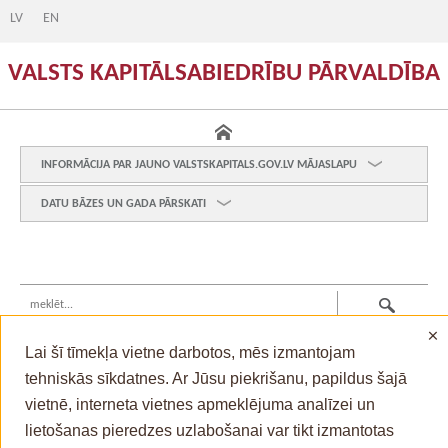
LV
EN
VALSTS KAPITĀLSABIEDRĪBU PĀRVALDĪBA
INFORMĀCIJA PAR JAUNO VALSTSKAPITALS.GOV.LV MĀJASLAPU
DATU BĀZES UN GADA PĀRSKATI
×
Lai šī tīmekļa vietne darbotos, mēs izmantojam
tehniskās sīkdatnes. Ar Jūsu piekrišanu, papildus šajā
vietnē, interneta vietnes apmeklējuma analīzei un
© Valsts kanceleja , 2026
lietošanas pieredzes uzlabošanai var tikt izmantotas