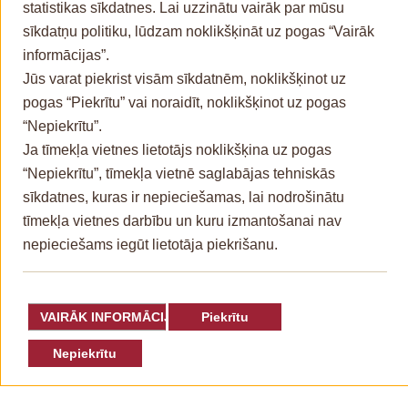
statistikas sīkdatnes. Lai uzzinātu vairāk par mūsu
Personas datu apstrāde
sīkdatņu politiku, lūdzam noklikšķināt uz pogas “Vairāk
Privātuma politika
informācijas”.
Piekļūstamības paziņojums
Jūs varat piekrist visām sīkdatnēm, noklikšķinot uz
Kontakti
pogas “Piekrītu” vai noraidīt, noklikšķinot uz pogas
“Nepiekrītu”.
Ja tīmekļa vietnes lietotājs noklikšķina uz pogas
“Nepiekrītu”, tīmekļa vietnē saglabājas tehniskās
sīkdatnes, kuras ir nepieciešamas, lai nodrošinātu
tīmekļa vietnes darbību un kuru izmantošanai nav
nepieciešams iegūt lietotāja piekrišanu.
VAIRĀK INFORMĀCIJAS
Piekrītu
Nepiekrītu